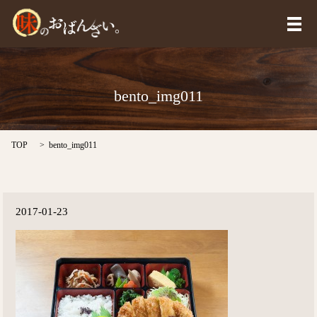
メ
bento_img011
TOP
bento_img011
2017-01-23