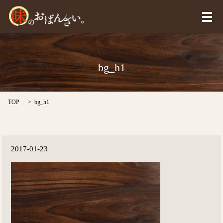
メ
bg_h1
TOP
bg_h1
2017-01-23