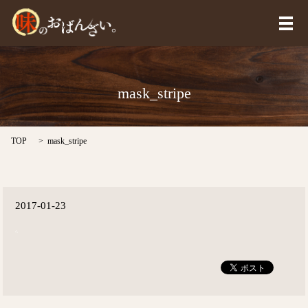
メ
mask_stripe
TOP
mask_stripe
2017-01-23