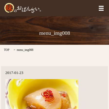
メ
menu_img008
TOP
menu_img008
2017-01-23